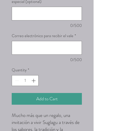
especial (optional)
0/500
Correo electrónico para recibir el vale
*
0/500
Quantity
*
Add to Cart
Mucho más que un regalo, una
invitación a vivir Suglagu a través de
los sabores, la tradición y la