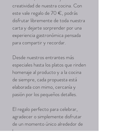
creatividad de nuestra cocina. Con
este vale regalo de 70 €, podrás
disfrutar libremente de toda nuestra
carta y dejarte sorprender por una
experiencia gastronómica pensada
para compartir y recordar.
Desde nuestros entrantes más
especiales hasta los platos que rinden
homenaje al producto y a la cocina
de siempre, cada propuesta está
elaborada con mimo, cercanía y
pasión por los pequeños detalles.
El regalo perfecto para celebrar,
agradecer o simplemente disfrutar
de un momento único alrededor de
la mesa.