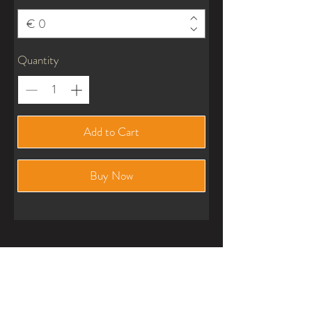
€
Quantity
Add to Cart
Buy Now
VISÍTANOS
Plaza Vilanova D'alcolea n4, bajo
Castellón de la Plana