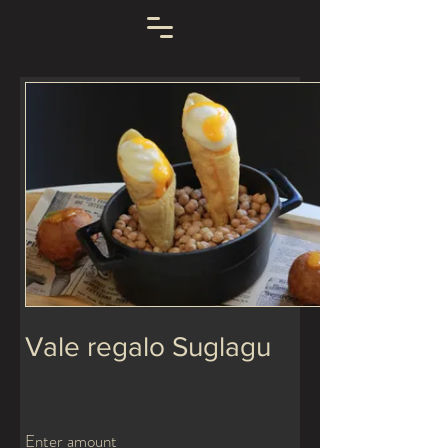
Vale regalo Suglagu
Enter amount